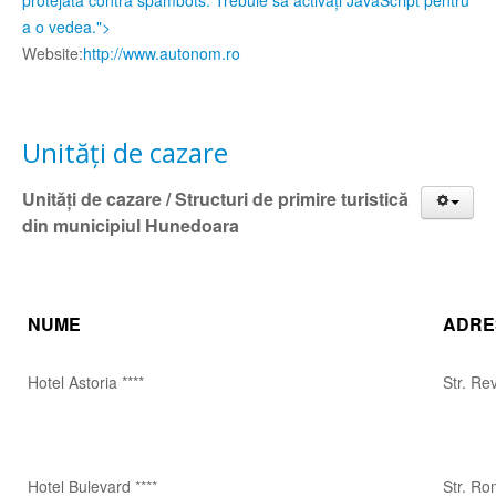
a o vedea.
">
Website:
http://www.autonom.ro
Unități de cazare
Unități de cazare / Structuri de primire turistică
din municipiul Hunedoara
NUME
ADRE
Hotel Astoria ****
Str. Rev
Hotel Bulevard ****
Str. Ro