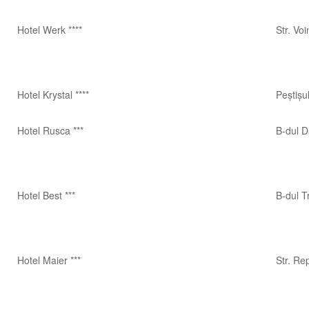
Hotel Werk ****
Str. Voi
Hotel Krystal ****
Peștișu
Hotel Rusca ***
B-dul D
Hotel Best ***
B-dul T
Hotel Maier ***
Str. Rep