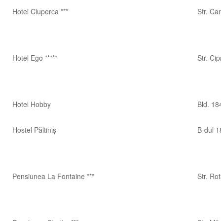
Hotel Ciuperca ***
Str. Car
Hotel Ego *****
Str. Ci
Hotel Hobby
Bld. 18
Hostel Păltiniș
B-dul 1
Pensiunea La Fontaine ***
Str. Rot