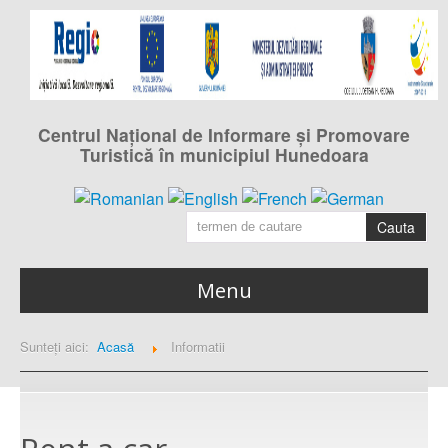
Centrul Naţional de Informare şi Promovare
Turistică în municipiul Hunedoara
Cauta
Menu
Acasa
Sunteți aici:
Acasă
Informatii
pagina principală
Calendarul evenimentelor
din municipiul Hunedoara