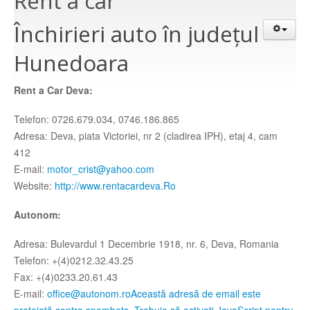
Rent a car
Atracții turistice
Închirieri auto în județul
istoricul orasului
Hunedoara
Informatii
informatii utile
Rent a Car Deva:
Rent a car
inchiriaza o masina
Telefon: 0726.679.034, 0746.186.865
Adrese
adrese relevante
Adresa: Deva, piata Victoriei, nr 2 (cladirea IPH), etaj 4, cam
Centre de promovare
412
retea nationala de informare
Contact
E-mail:
motor_crist@yahoo.com
trimiteti un mesaj
Website:
http://www.rentacardeva.Ro
HARTA C.N.I.P.T
Harta CNIPT
Autonom:
Adresa: Bulevardul 1 Decembrie 1918, nr. 6, Deva, Romania
Telefon: +(4)0212.32.43.25
Fax: +(4)0233.20.61.43
E-mail:
office@autonom.ro
Această adresă de email este
protejată contra spambots. Trebuie să activați JavaScript pentru