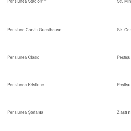
Pensiunea Stadion***
Str. Mih
Pensiune Corvin Guesthouse
Str.
Con
Pensiunea Clasic
Peștișu
Pensiunea Kristinne
Peștișu
Pensiunea Ștefania
Zlaști 