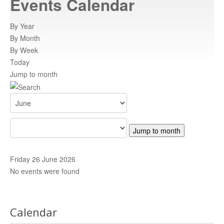
Events Calendar
Atracții turistice
istoricul orasului
By Year
By Month
Informatii
By Week
informatii utile
Today
Jump to month
Rent a car
inchiriaza o masina
Adrese
adrese relevante
Centre de promovare
retea nationala de informare
Contact
trimiteti un mesaj
Jump to month
HARTA C.N.I.P.T
Harta CNIPT
Friday 26 June 2026
No events were found
Calendar