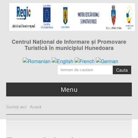
Centrul Naţional de Informare şi Promovare
Turistică în municipiul Hunedoara
Cauta
Menu
Acasa
Sunteți aici:
Acasă
pagina principală
Calendarul evenimentelor
din municipiul Hunedoara