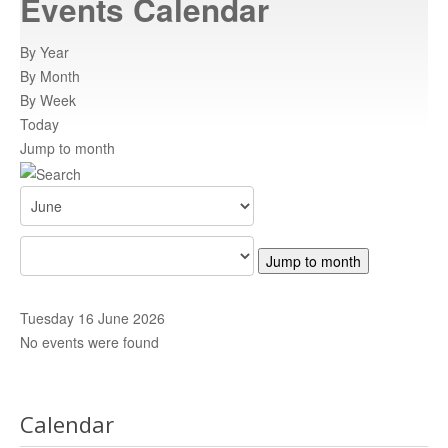
Events Calendar
Atracții turistice
istoricul orasului
By Year
By Month
Informatii
By Week
informatii utile
Today
Jump to month
Rent a car
inchiriaza o masina
Adrese
adrese relevante
Centre de promovare
retea nationala de informare
Contact
trimiteti un mesaj
Jump to month
HARTA C.N.I.P.T
Harta CNIPT
Tuesday 16 June 2026
No events were found
Calendar