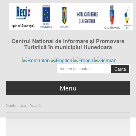
Centrul Naţional de Informare şi Promovare
Turistică în municipiul Hunedoara
Cauta
Menu
Acasa
Sunteți aici:
Acasă
pagina principală
Calendarul evenimentelor
din municipiul Hunedoara