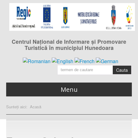
Centrul Naţional de Informare şi Promovare
Turistică în municipiul Hunedoara
Cauta
Menu
Acasa
Sunteți aici:
Acasă
pagina principală
Calendarul evenimentelor
din municipiul Hunedoara