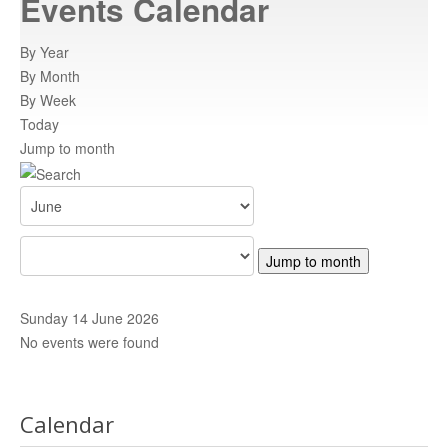
Events Calendar
Atracții turistice
istoricul orasului
By Year
By Month
Informatii
By Week
informatii utile
Today
Jump to month
Rent a car
inchiriaza o masina
Adrese
adrese relevante
Centre de promovare
retea nationala de informare
Contact
trimiteti un mesaj
Jump to month
HARTA C.N.I.P.T
Harta CNIPT
Sunday 14 June 2026
No events were found
Calendar