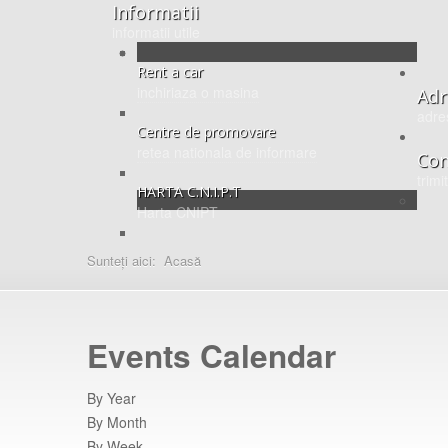
Informatii
informatii utile
Rent a car
inchiriaza o masina
Adr
adre
Centre de promovare
retea nationala de informare
Con
trimi
HARTA C.N.I.P.T
Harta CNIPT
Sunteți aici:
Acasă
Events Calendar
By Year
By Month
By Week