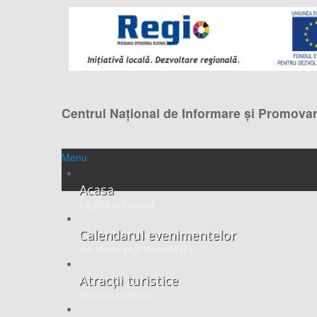
Centrul Naţional de Informare şi Promovar
Menu
Acasa
pagina principală
Calendarul evenimentelor
din municipiul Hunedoara
Atracții turistice
istoricul orasului