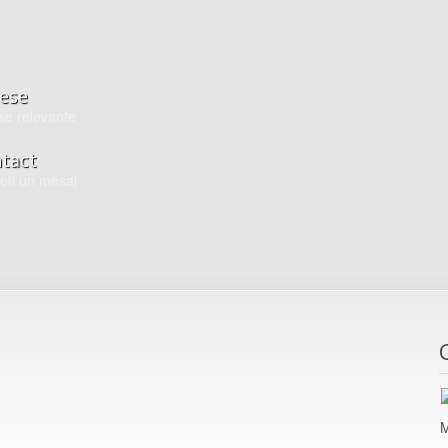
ese
se relevante
tact
teti un mesaj